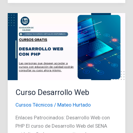
Confección
y
Manejo
de
sus
Herramientas
Curso Desarrollo Web
Cursos Técnicos
/
Mateo Hurtado
Enlaces Patrocinados: Desarrollo Web con
PHP El curso de Desarrollo Web del SENA