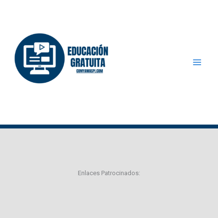
Ir
al
contenido
Enlaces Patrocinados: