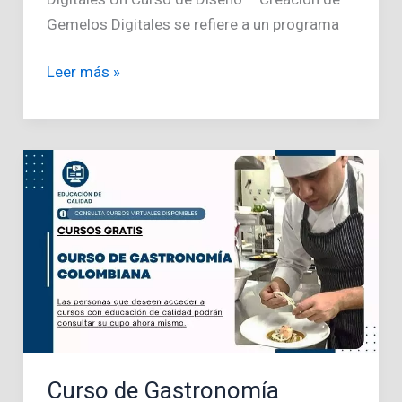
Gemelos Digitales se refiere a un programa
Curso
Leer más »
de
Diseño
–
Creación
de
Gemelos
Digitales
Curso de Gastronomía