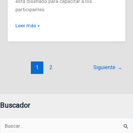
está diseñado para capacitar a los
participantes
Curso
Leer más »
Desarrollo
Web
1
2
Siguiente
→
Buscador
Buscar
por: